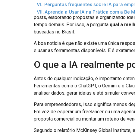
Perguntas frequentes sobre IA para em
Você já parou para pensar em quantas horas d
Aprenda a Usar IA na Prática com a Be 
posts, elaborando propostas e organizando ide
tempo demais. Por isso, a pergunta
qual a melh
buscadas no Brasil.
A boa notícia é que não existe uma única respos
e usar as ferramentas disponíveis. E é exatamen
O que a IA realmente p
Antes de qualquer indicação, é importante ente
Ferramentas como o ChatGPT, o Gemini e o Claud
analisar dados, gerar ideias e até simular conve
Para empreendedores, isso significa menos depe
Em vez de esperar um freelancer ou uma agênc
proposta comercial ou montar um roteiro de ve
Segundo o relatório McKinsey Global Institute