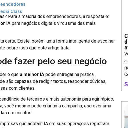
preendedores
a sua semana são gastas respondendo mensagens, criando
Media Class
ias? Para a maioria dos empreendedores, a resposta é:
or IA
para negócios digitais virou uma das mais
C
ta certa. Existe, porém, uma forma inteligente de escolher
d
a
te sobre isso que este artigo trata.
V
ode fazer pelo seu negócio
a
g
C
nder o que
a melhor IA
pode entregar na prática.
e são capazes de redigir textos, responder dúvidas,
S
rsas com clientes.
ndência de terceiros e mais autonomia para agir rápido.
ia, você mesmo pode criar uma campanha, escrever uma
ndas em minutos.
, empresas que adotam IA em suas operações registram