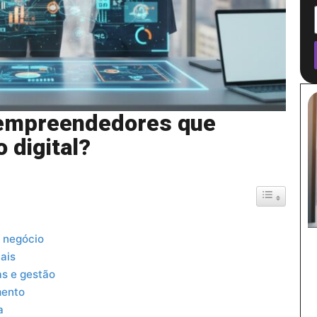
a empreendedores que
 digital?
Toggle Table 
u negócio
ais
as e gestão
mento
a