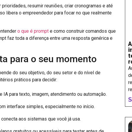
 prioridades, resumir reuniões, criar cronogramas e até
sso libera o empreendedor para focar no que realmente
 entender
o que é prompt
e como construir comandos que
pt faz toda a diferença entre uma resposta genérica e
A
i
t
rta para o seu momento
r
A
pende do seu objetivo, do seu setor e do nível de
d
térios práticos para decidir:
r
r
e IA para texto, imagem, atendimento ou automação.
S
om interface simples, especialmente no início.
e conecta aos sistemas que você já usa.
anos gratuitos ou acessíveis para testar antes de