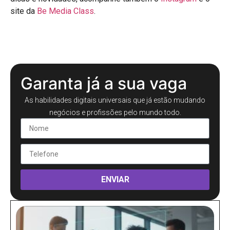
comandos mais criativos e assertivos; e o curso de
inteligência artificial para o ramo de comidas
, pensado
para quem quer explorar novas oportunidades no setor
gastronômico com IA. Para conhecer mais conteúdos,
dicas e novidades, acompanhe também o
Instagram
e o
site da
Be Media Class
.
Garanta já a sua vaga
As habilidades digitais universais que já estão mudando
negócios e profissões pelo mundo todo.